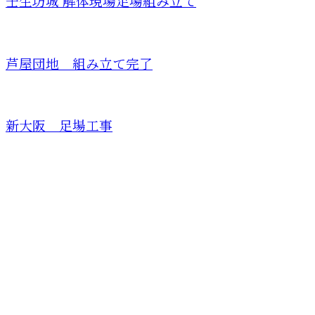
壬生坊城 解体現場足場組み立て
芦屋団地 組み立て完了
新大阪 足場工事
CONTACT
お電話でのお問い合わせ
080-1422-8294
受付／9：00～8：00