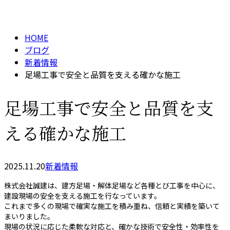
BLOG
メールフォーム
HOME
ブログ
新着情報
足場工事で安全と品質を支える確かな施工
足場工事で安全と品質を支
える確かな施工
2025.11.20
新着情報
株式会社誠建は、建方足場・解体足場など各種とび工事を中心に、
建設現場の安全を支える施工を行なっています。
これまで多くの現場で確実な施工を積み重ね、信頼と実績を築いて
まいりました。
現場の状況に応じた柔軟な対応と、確かな技術で安全性・効率性を