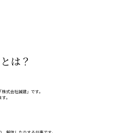
力とは？
「株式会社誠建」です。
ます。
り、解体したりする仕事です。