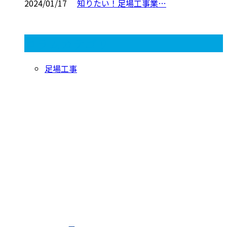
2024/01/17
知りたい！足場工事業…
コラムカテゴリ
足場工事
CONTACT
お電話でのお問い合わせ
080-1422-8294
受付／9：00～8：00
※営業電話には一切応じません