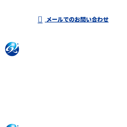
受付／9：00～8：00
※営業電話には一切応じません
メールでのお問い合わせ
ホーム
業務案内
施工実績
誠建で働く
各種募集
会社概要
ブログ
お問い合わせ