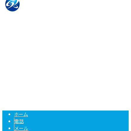
〒661-0953
兵庫県尼崎市東園田町5丁目57-1セントラルアヴェニュー
310
Googleマップで確認する
TEL：080-1422-8294 / FAX：06-6415-7752
兵庫県尼崎市や伊丹市での足場工事は『株式会社誠建』へ｜
Copyright © 足場工事なら熟練の鳶職人が集う兵庫県尼崎市の株式会社誠
建におまかせ. All rights reserved.
ホーム
電話
メール